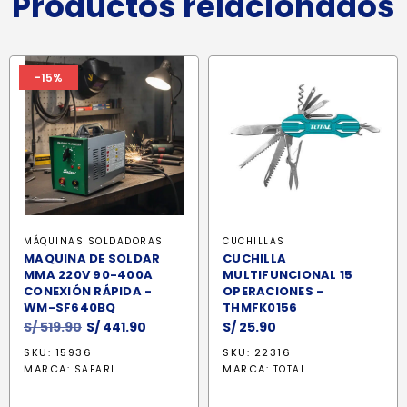
Productos relacionados
-15%
MÁQUINAS SOLDADORAS
CUCHILLAS
MAQUINA DE SOLDAR
CUCHILLA
MMA 220V 90-400A
MULTIFUNCIONAL 15
CONEXIÓN RÁPIDA -
OPERACIONES -
WM-SF640BQ
THMFK0156
El
El
S/
519.90
S/
441.90
S/
25.90
precio
precio
SKU: 15936
SKU: 22316
original
actual
MARCA:
MARCA:
SAFARI
TOTAL
era:
es:
S/ 519.90.
S/ 441.90.