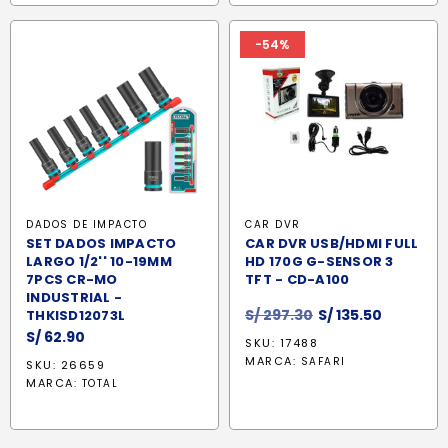
-54%
DADOS DE IMPACTO
CAR DVR
SET DADOS IMPACTO
CAR DVR USB/HDMI FULL
LARGO 1/2'' 10-19MM
HD 170G G-SENSOR 3
7PCS CR-MO
TFT - CD-A100
INDUSTRIAL -
El
El
S/
297.30
S/
135.50
THKISD12073L
precio
precio
S/
62.90
SKU: 17488
original
actual
MARCA:
SAFARI
SKU: 26659
era:
es:
MARCA:
TOTAL
S/ 297.30.
S/ 135.50