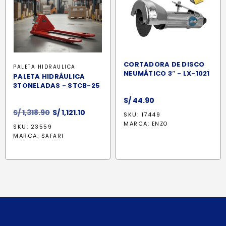
CORTADORA DE DISCO
PALETA HIDRAULICA
NEUMÁTICO 3″ - LX-1021
PALETA HIDRÁULICA
3TONELADAS - STCB-25
S/
44.90
El
El
S/
1,318.90
S/
1,121.10
SKU: 17449
precio
precio
MARCA:
ENZO
SKU: 23559
original
actual
MARCA:
SAFARI
era:
es:
S/ 1,318.90.
S/ 1,121.10.