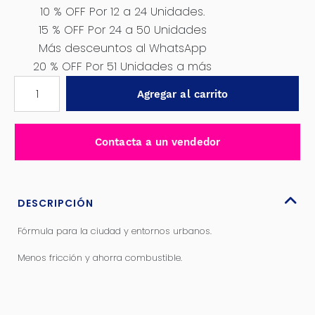
10 % OFF Por 12 a 24 Unidades.
15 % OFF Por 24 a 50 Unidades
Más desceuntos al WhatsApp
20 % OFF Por 51 Unidades a más
LUBRICANTE
Agregar al carrito
DE
CADENA
URBANA
Contacta a un vendedor
220ML
-
SMM200915
cantidad
DESCRIPCIÓN
Fórmula para la ciudad y entornos urbanos.
Menos fricción y ahorra combustible.