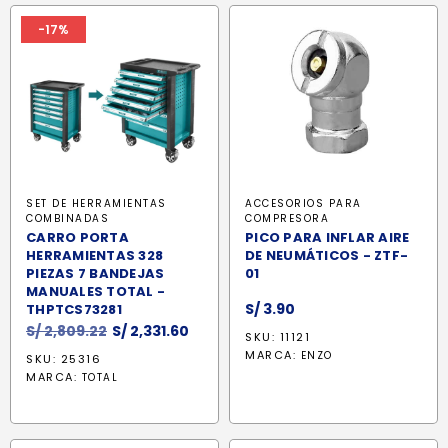
-17%
SET DE HERRAMIENTAS
ACCESORIOS PARA
COMBINADAS
COMPRESORA
CARRO PORTA
PICO PARA INFLAR AIRE
HERRAMIENTAS 328
DE NEUMÁTICOS - ZTF-
PIEZAS 7 BANDEJAS
01
MANUALES TOTAL -
S/
3.90
THPTCS73281
El
El
S/
2,809.22
S/
2,331.60
SKU: 11121
precio
precio
MARCA:
ENZO
SKU: 25316
original
actual
MARCA:
TOTAL
era:
es:
S/ 2,809.22.
S/ 2,331.60.