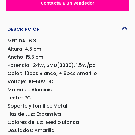
Contacta a un vendedor
24W
SMD
10-
60V
DESCRIPCIÓN
EXPAN.
MEDIDA: 6.3"
WTIPO
Altura: 4.5 cm
AM
Ancho: 15.5 cm
FLASH
-
Potencia:: 24W, SMD(3030), 1.5W/pc
C32N9022
Color:: 10pcs Blanco, + 6pcs Amarillo
cantidad
Voltaje:: 10-60V DC
Material:: Aluminio
Lente:: PC
Soporte y tornillo:: Metal
Haz de Luz:: Expansiva
Colores de luz:: Medio Blanca
Dos lados: Amarilla