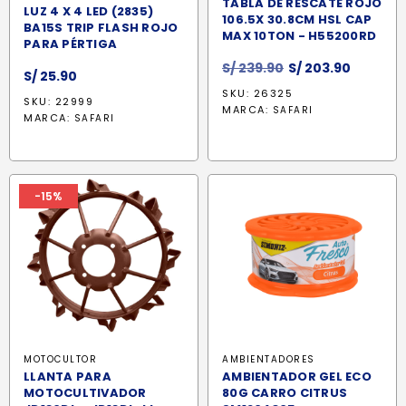
TABLA DE RESCATE ROJO
LUZ 4 X 4 LED (2835)
106.5X 30.8CM HSL CAP
BA15S TRIP FLASH ROJO
MAX 10TON - H55200RD
PARA PÉRTIGA
El
El
S/
239.90
S/
203.90
S/
25.90
precio
precio
SKU: 26325
SKU: 22999
original
actual
MARCA:
SAFARI
MARCA:
SAFARI
era:
es:
S/ 239.90.
S/ 203.9
-15%
MOTOCULTOR
AMBIENTADORES
LLANTA PARA
AMBIENTADOR GEL ECO
MOTOCULTIVADOR
80G CARRO CITRUS