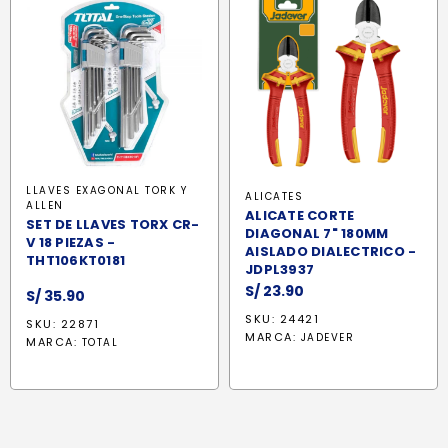
LLAVES EXAGONAL TORK Y
ALICATES
ALLEN
ALICATE CORTE
SET DE LLAVES TORX CR-
DIAGONAL 7" 180MM
V 18 PIEZAS -
AISLADO DIALECTRICO -
THT106KT0181
JDPL3937
S/
23.90
S/
35.90
SKU: 24421
SKU: 22871
MARCA:
JADEVER
MARCA:
TOTAL