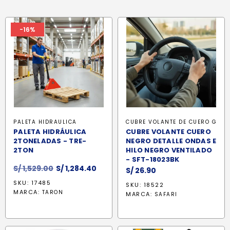
-16%
PALETA HIDRAULICA
CUBRE VOLANTE DE CUERO G
PALETA HIDRÁULICA
CUBRE VOLANTE CUERO
2TONELADAS - TRE-
NEGRO DETALLE ONDAS E
2TON
HILO NEGRO VENTILADO
- SFT-18023BK
El
El
S/
1,529.00
S/
1,284.40
S/
26.90
precio
precio
SKU: 17485
SKU: 18522
original
actual
MARCA:
TARON
MARCA:
SAFARI
era:
es:
S/ 1,529.00.
S/ 1,284.40.