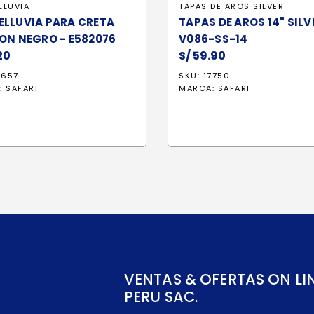
LLUVIA
TAPAS DE AROS SILVER
ELLUVIA PARA CRETA
TAPAS DE AROS 14" SILV
ON NEGRO - E582076
V086-SS-14
20
S/
59.90
1657
SKU: 17750
:
SAFARI
MARCA:
SAFARI
VENTAS & OFERTAS ON LI
PERU SAC.