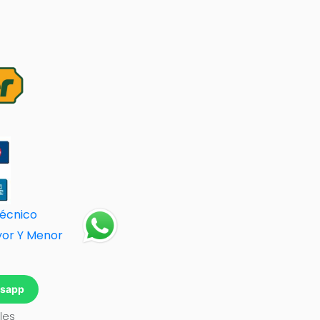
Técnico
yor Y Menor
tsapp
les