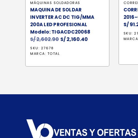
MÁQUINAS SOLDADORAS
CORRE
MAQUINA DE SOLDAR
CORR
INVERTER AC DC TIG/MMA
2016-
S/
91.
200A LED PROFESIONAL
Modelo: TIGACDC20068
SKU: 2
S/
2,602.90
El
S/
2,160.40
El
MARCA
precio
precio
SKU: 27678
original
actual
MARCA:
TOTAL
era:
es:
S/ 2,602.90.
S/ 2,160.40.