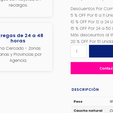
recargos.
Descuentos Por Comp
5 % OFF Por 6 a 11 Un
10 % OFF Por 12 a 24 
15 % OFF Por 24 a 50
Más desceuntos al 
tregas de 24 a 48
horas
20 % OFF Por 51 Uni
MARTILLO
ima Cercado - Zonas
DE
janas y Provincias por
GOMA
Agencia.
NATURAL
Contac
16OZ
MANGO
DE
FIBRA
DESCRIPCIÓN
-
JDHM7304
Peso
16
cantidad
Caucho natural
C