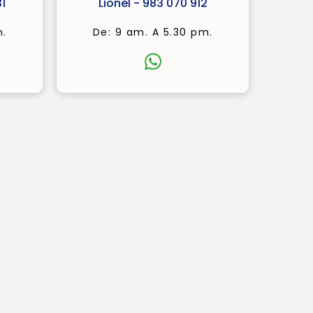
1
Lionel - 983 070 912
m.
De: 9 am. A 5.30 pm.