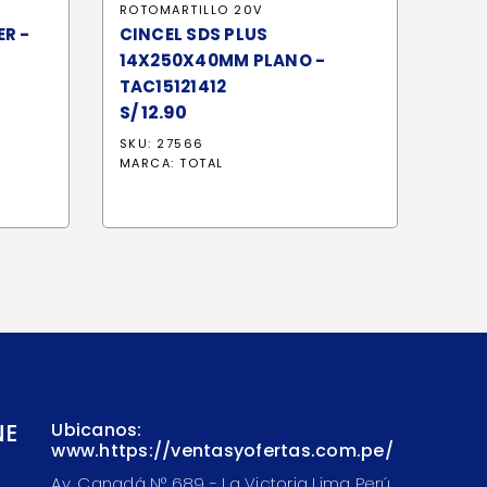
ROTOMARTILLO 20V
ER -
CINCEL SDS PLUS
14X250X40MM PLANO -
TAC15121412
S/
12.90
SKU: 27566
MARCA:
TOTAL
NE
Ubicanos:
www.https://ventasyofertas.com.pe/
Av. Canadá N° 689 - La Victoria Lima Perú