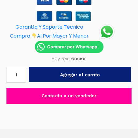
Garantía Y Soporte Técnico
Compra
Al Por M
ayor Y Menor
Comprar por Whatsapp
Hay existencias
MARTILLO
Agregar al carrito
ESCARIADOR
500G
-
Contacta a un vendedor
ZAY-
01-
500
cantidad