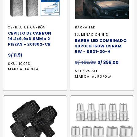
CEPILLO DE CARBÓN
BARRA LED
CEPILLO DE CARBON
ILUMINACIÓN HID
14.2x9.9x6.9MM x 2
BARRA LED COMBINADO
PIEZAS - 201802-CB
30PULG 150W OSRAM
5W - S5D1-30-H
S/
11.91
El
El
S/
465.90
S/
396.00
SKU: 10013
precio
precio
MARCA:
LACELA
SKU: 25731
original
actual
MARCA:
AUROPOLA
era:
es:
S/ 465.90.
S/ 396.0