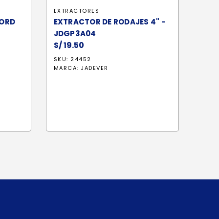
EXTRACTORES
FORD
EXTRACTOR DE RODAJES 4" -
JDGP3A04
S/
19.50
SKU: 24452
io
MARCA:
JADEVER
al
1.70.