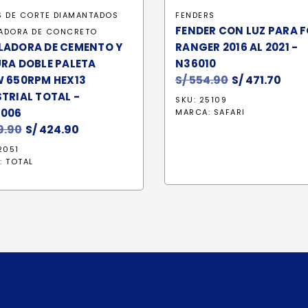
S DE CORTE DIAMANTADOS
FENDERS
FENDER CON LUZ PARA 
ADORA DE CONCRETO
LADORA DE CEMENTO Y
RANGER 2016 AL 2021 -
RA DOBLE PALETA
N36010
S/
554.90
El
S/
471.70
El
W 650RPM HEX13
precio
prec
TRIAL TOTAL -
SKU: 25109
original
actu
6006
MARCA:
SAFARI
9.90
El
S/
424.90
El
era:
es:
precio
precio
S/ 554.90.
S/ 47
2051
original
actual
:
TOTAL
era:
es:
S/ 499.90.
S/ 424.90.