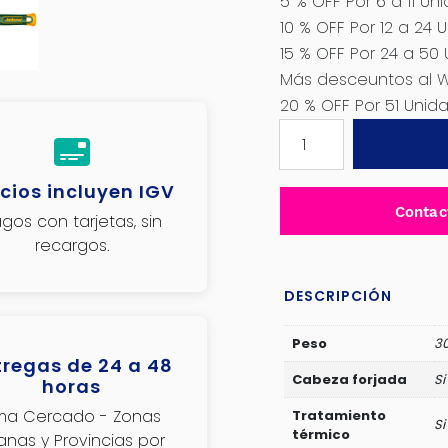
5 % OFF Por 6 a 11 Un
10 % OFF Por 12 a 24 
15 % OFF Por 24 a 50
Más desceuntos al 
20 % OFF Por 51 Uni
MARTILLO
MECANICO
MANGO
cios incluyen IGV
FIBRA
Contac
gos con tarjetas, sin
DE
recargos.
VIDRIO
300G
45-
DESCRIPCIÓN
ACERO
AL
Peso
3
tregas de 24 a 48
CARBON
Cabeza forjada
Si
horas
-
ima Cercado - Zonas
JDHM1303
Tratamiento
Si
térmico
janas y Provincias por
cantidad