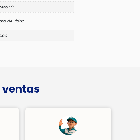
cero+C
bra de vidrio
nico
 ventas