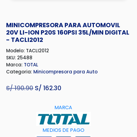
MINICOMPRESORA PARA AUTOMOVIL
20V LI-ION P20S 160PSI 35L/MIN DIGITAL
- TACLI2012
Modelo: TACLI2012
SKU: 25488
Marca:
TOTAL
Categoria:
Minicompresora para Auto
S/
190.90
El
S/
162.30
El
precio
precio
original
actual
MARCA
era:
es:
S/ 190.90.
S/ 162.30.
MEDIOS DE PAGO