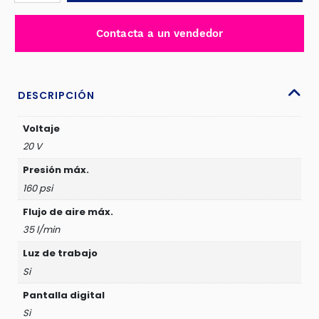
AUTOMOVIL
20V
Contacta a un vendedor
LI-
ION
P20S
160PSI
DESCRIPCIÓN
35L/MIN
DIGITAL
Voltaje
-
20 V
TACLI2012
Presión máx.
cantidad
160 psi
Flujo de aire máx.
35 l/min
Luz de trabajo
Si
Pantalla digital
Si