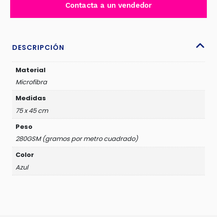
Contacta a un vendedor
280GSM
AZUL
-
Y45004BL
DESCRIPCIÓN
cantidad
Material
Microfibra
Medidas
75 x 45 cm
Peso
280GSM (gramos por metro cuadrado)
Color
Azul