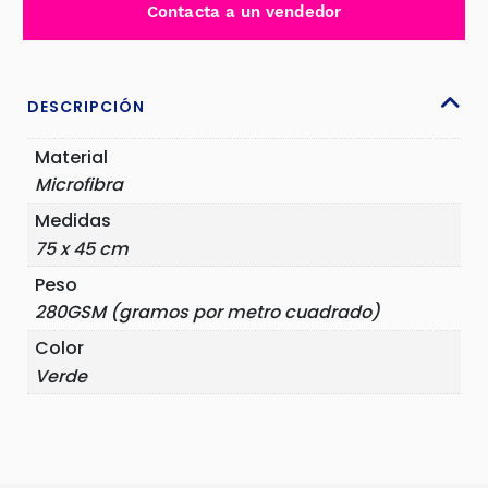
Contacta a un vendedor
280GSM
VERDE
-
Y45004GR
DESCRIPCIÓN
cantidad
Material
Microfibra
Medidas
75 x 45 cm
Peso
280GSM (gramos por metro cuadrado)
Color
Verde