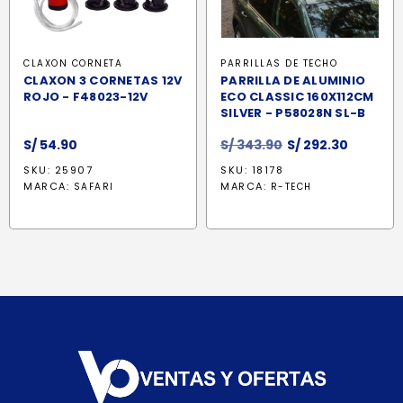
CLAXON CORNETA
PARRILLAS DE TECHO
CLAXON 3 CORNETAS 12V
PARRILLA DE ALUMINIO
ROJO - F48023-12V
ECO CLASSIC 160X112CM
SILVER - P58028N SL-B
El
El
S/
54.90
S/
343.90
S/
292.30
precio
precio
SKU: 25907
SKU: 18178
original
actual
MARCA:
MARCA:
SAFARI
R-TECH
era:
es:
S/ 343.90.
S/ 292.3