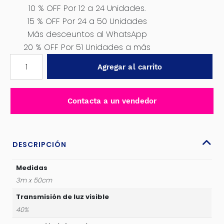
10 % OFF Por 12 a 24 Unidades.
15 % OFF Por 24 a 50 Unidades
Más desceuntos al WhatsApp
20 % OFF Por 51 Unidades a más
FILM
Agregar al carrito
POLARIZADO
3MX50CM
V:40%
Contacta a un vendedor
IR:15%
UV:99%
L-
BLACK
DESCRIPCIÓN
-
SF-
Medidas
BK40
3m x 50cm
3M
Transmisión de luz visible
cantidad
40%