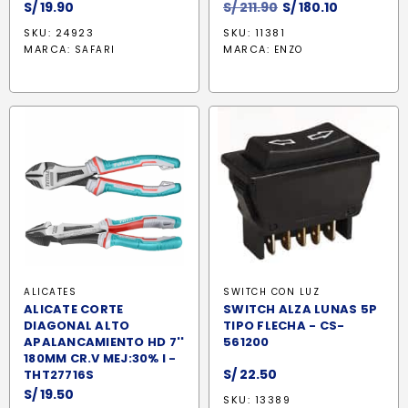
El
El
S/
19.90
S/
211.90
S/
180.10
precio
precio
SKU: 24923
SKU: 11381
original
actual
MARCA:
MARCA:
SAFARI
ENZO
era:
es:
S/ 211.90.
S/ 180.10.
ALICATES
SWITCH CON LUZ
ALICATE CORTE
SWITCH ALZA LUNAS 5P
DIAGONAL ALTO
TIPO FLECHA - CS-
APALANCAMIENTO HD 7''
561200
180MM CR.V MEJ:30% I -
S/
22.50
THT27716S
S/
19.50
SKU: 13389