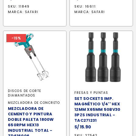
SKU: 11849
SKU: 16611
MARCA:
MARCA:
SAFARI
SAFARI
-15%
DISCOS DE CORTE
FRESAS Y PUNTAS
DIAMANTADOS
SET SOCKETS IMP.
MEZCLADORA DE CONCRETO
MAGNÉTICO 1/4'' HEX
MEZCLADORA DE
12MM X65MM 50BV30
CEMENTO Y PINTURA
3PZS INDUSTRIAL -
DOBLE PALETA 1800W
TAC271231
650RPM HEX13
S/
15.90
INDUSTRIAL TOTAL -
TD616006
SKU: 27542