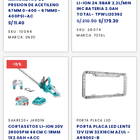
LI-ION 24.5BAR 2.2L/MIN
PRESION DE ACETILENO
INC BATERIA 2.0AH
67MM 0-400 - 67MM0-
TOTAL- TPWLI20362
400PSI-AC
El
El
S/
210.90
S/
179.30
S/
11.40
precio
precio
SKU: 26074
SKU: 10044
original
actual
MARCA:
TOTAL
MARCA:
ENZO
era:
es:
S/ 210.90.
S/ 179.30.
-15%
SHARE20+ JARDÍN
PORTA PLACA LED
CORTASETOS LI-ION 20V
PORTA PLACA LED LENTE
2800SPM 46CM C:18MM
12V 12W 32X16CM AZUL -
1X2.0AH +ACC
A99002-B