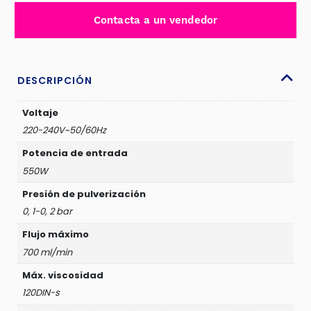
HVLP
Contacta a un vendedor
550W
700ML/MIN
CAP
800ML
DESCRIPCIÓN
TANQUE
ACERO
Voltaje
-
220-240V~50/60Hz
JDEG2A51
Potencia de entrada
cantidad
550W
Presión de pulverización
0, 1-0, 2 bar
Flujo máximo
700 ml/min
Máx. viscosidad
120DIN-s