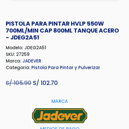
PISTOLA PARA PINTAR HVLP 550W
700ML/MIN CAP 800ML TANQUE ACERO
- JDEG2A51
Modelo: JDEG2A51
SKU: 27259
Marca:
JADEVER
Categoria:
Pistola Para Pintar y Pulverizar
S/
105.90
El
S/
102.70
El
precio
precio
original
actual
MARCA
era:
es:
S/ 105.90.
S/ 102.70.
MEDIOS DE PAGO