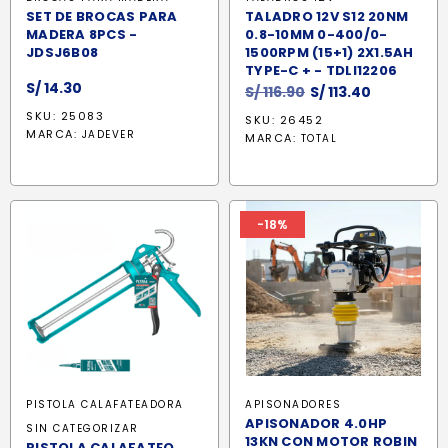
SET DE BROCAS PARA
TALADRO 12V S12 20NM
MADERA 8PCS -
0.8-10MM 0-400/0-
JDSJ6B08
1500RPM (15+1) 2X1.5AH
TYPE-C + - TDLI12206
S/
14.30
El
El
S/
116.90
S/
113.40
precio
precio
SKU: 25083
SKU: 26452
original
actual
MARCA:
JADEVER
MARCA:
TOTAL
era:
es:
S/ 116.90.
S/ 113.40.
-18%
PISTOLA CALAFATEADORA
APISONADORES
APISONADOR 4.0HP
SIN CATEGORIZAR
13KN CON MOTOR ROBIN
PISTOLA CALAFATEO