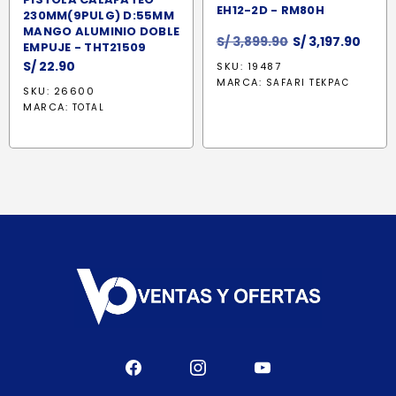
EH12-2D - RM80H
230MM(9PULG) D:55MM
MANGO ALUMINIO DOBLE
El
El
S/
3,899.90
S/
3,197.90
EMPUJE - THT21509
precio
prec
S/
22.90
SKU: 19487
original
actu
MARCA:
SAFARI TEKPAC
SKU: 26600
era:
es:
MARCA:
TOTAL
S/ 3,899.90.
S/ 3,