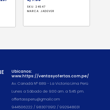
SKU: 24547
io
MARCA:
JADEVER
al
7.10.
NE
Ubicanos:
www.https://ventasyofertas.com.pe/
Av. Canadá N° 689 - La Victoria Lima Perú
Lunes a Sábado de 9:00 am. a 5:45 pm.
offertassperu@gmail.com
944506222 / 983070912 / 992948031