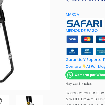
precio
origina
MARCA
era:
S/ 400.
MEDIOS DE PAGO
Garantía Y Soporte 
Compra
Al Por M
a
Comprar por Wha
Hay existencias
Descuentos Por Comp
5 % OFF De 4 a 8 Uni