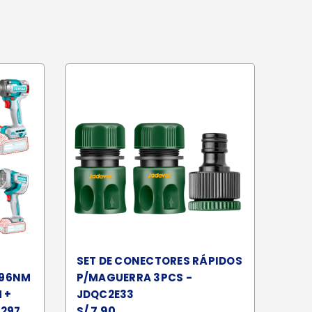
SET DE CONECTORES RÁPIDOS
 96NM
P/MAGUERRA 3PCS -
 +
JDQC2E33
S/
7.90
1297