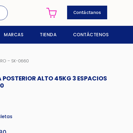
Contáctanos
MARCAS
TIENDA
CONTÁCTENOS
GRO – SK-0660
 POSTERIOR ALTO 45KG 3 ESPACIOS
60
cletas
80
El