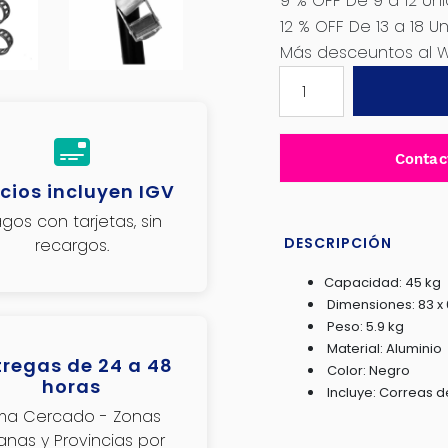
9 % OFF De 9 a 12 Un
12 % OFF De 13 a 18 U
Más desceuntos al 
PORTABICICLETA
POSTERIOR
ALTO
45KG
Contac
3
cios incluyen IGV
ESPACIOS
NEGRO
gos con tarjetas, sin
–
DESCRIPCIÓN
recargos.
SK-
Capacidad: 45 kg
0660
Dimensiones: 83 x 
cantidad
Peso: 5.9 kg
Material: Aluminio
tregas de 24 a 48
Color: Negro
horas
Incluye: Correas de
ima Cercado - Zonas
janas y Provincias por