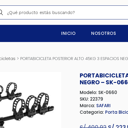
INICIO
NOSOTROS
>
cicletas
PORTABICICLETA POSTERIOR ALTO 45KG 3 ESPACIOS NE
PORTABICICLETA
NEGRO – SK-06
Modelo: SK-0660
SKU: 22379
Marca:
SAFARI
Categoria:
Porta Bici
S/
400.92
El
S/
223.