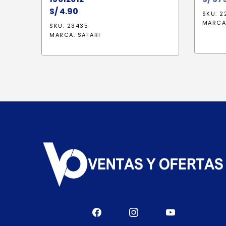
S/
4.90
SKU: 2
MARCA
SKU: 23435
MARCA:
SAFARI