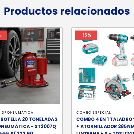
Productos relacionados
%
-15%
HIDRONEUMÁTICA
COMBO ESPECIAL
 BOTELLA 20 TONELADAS
COMBO 4 EN 1 TALADRO
ONEUMÁTICA - ST2007Q
+ ATORNILLADOR 285NM
.90
El
S/
322.90
El
LINTERNA + S - TOSLI24