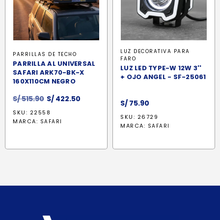
LUZ DECORATIVA PARA
PARRILLAS DE TECHO
FARO
PARRILLA AL UNIVERSAL
LUZ LED TYPE-W 12W 3''
SAFARI ARK70-BK-X
+ OJO ANGEL - SF-25061
160X110CM NEGRO
El
El
S/
515.90
S/
422.50
S/
75.90
precio
precio
SKU: 22558
SKU: 26729
original
actual
MARCA:
SAFARI
MARCA:
SAFARI
era:
es:
S/ 515.90.
S/ 422.50.