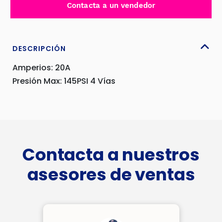
Contacta a un vendedor
VIA
PARA
COMPRESORA
-
DESCRIPCIÓN
ER-
Amperios: 20A
9004
Presión Max: 145PSI 4 Vías
cantidad
Contacta a nuestros
asesores de ventas