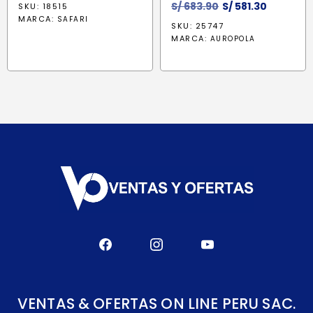
El
El
S/
683.90
S/
581.30
SKU: 18515
precio
precio
MARCA:
SAFARI
SKU: 25747
original
actual
MARCA:
AUROPOLA
era:
es:
S/ 683.90.
S/ 581.30
VENTAS & OFERTAS ON LINE PERU SAC.