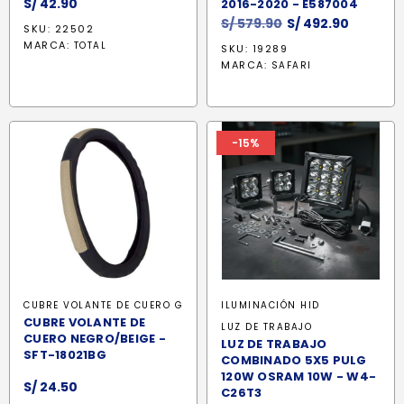
S/
42.90
2016-2020 - E587004
El
El
S/
579.90
S/
492.90
SKU: 22502
precio
precio
MARCA:
TOTAL
SKU: 19289
original
actual
MARCA:
SAFARI
era:
es:
S/ 579.90.
S/ 492.9
-15%
CUBRE VOLANTE DE CUERO G
ILUMINACIÓN HID
CUBRE VOLANTE DE
LUZ DE TRABAJO
CUERO NEGRO/BEIGE -
LUZ DE TRABAJO
SFT-18021BG
COMBINADO 5X5 PULG
120W OSRAM 10W - W4-
S/
24.50
C26T3