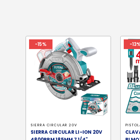
-15%
-13
SIERRA CIRCULAR 20V
PISTOL
SIERRA CIRCULAR LI-ION 20V
CLAV
4800RPM 185MM 7 1/4"
BLMO