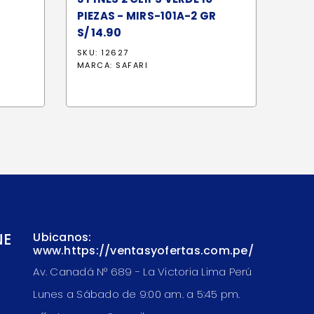
PIEZAS - MIRS-101A-2 GR
S/
14.90
SKU: 12627
MARCA:
SAFARI
NE
Ubicanos:
www.https://ventasyofertas.com.pe/
Av. Canadá N° 689 - La Victoria Lima Perú
Lunes a Sábado de 9:00 am. a 5:45 pm.