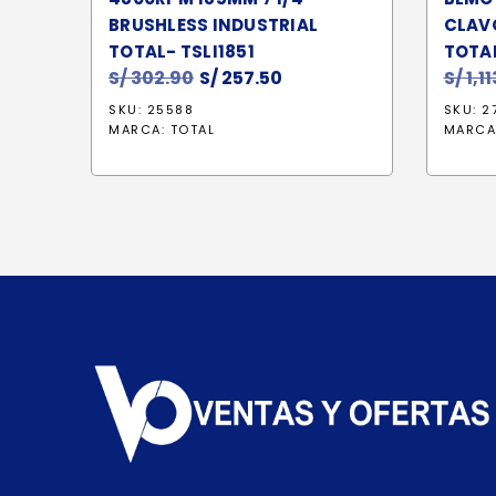
BRUSHLESS INDUSTRIAL
CLAV
TOTAL- TSLI1851
TOTA
S/
302.90
El
S/
257.50
El
S/
1,1
precio
precio
SKU: 25588
SKU: 2
original
actual
MARCA:
TOTAL
MARCA
era:
es:
S/ 302.90.
S/ 257.50.