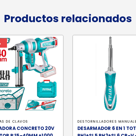
Productos relacionados
%
AS DE CLAVOS
DESTORNILLADORES MANUAL
ADORA CONCRETO 20V
DESARMADOR 6 EN 1 TO
TOR R:15-40MM +1000
PH1+SL5 PH2+SL6 CR-V 