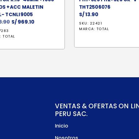
OS +ACC MALETIN
THT2506076
S/
13.90
L- TCNLI9005
13.90
El
S/
969.10
El
SKU: 22421
precio
precio
MARCA:
TOTAL
7283
original
actual
:
TOTAL
era:
es:
S/ 1,113.90.
S/ 969.10.
VENTAS & OFERTAS ON LI
PERU SAC.
Inicio
Nosotros