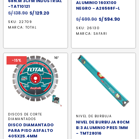
68N.M 3CFM INDUSTRIAL
ALUMINIO 160X100
-TAT10121
NEGRO - A26568F-L
El
El
S/
138.90
S/
129.20
El
El
precio
precio
S/
699.90
S/
594.90
SKU: 22709
precio
precio
original
actual
MARCA:
TOTAL
SKU: 26130
original
actual
era:
es:
MARCA:
SAFARI
era:
es:
S/ 138.90.
S/ 129.20.
S/ 699.90.
S/ 594.9
-15%
DISCOS DE CORTE
NIVEL DE BURBUJA
DIAMANTADOS
NIVEL DE BURBUJA 80CM
DISCO DIAMANTADO
B:3 ALUMINIO PRES:1MM
PARA PISO ASFALTO
- TMT28016
405X25.4MM