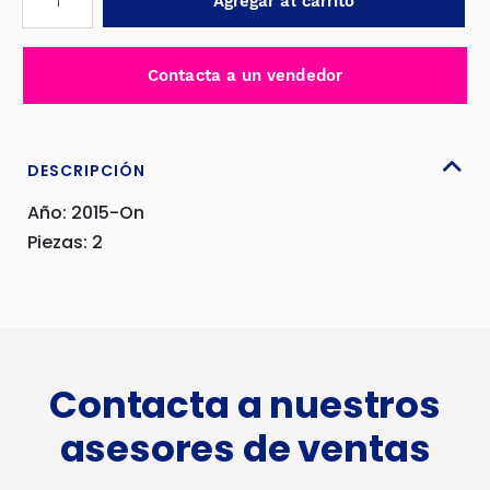
Agregar al carrito
CROMADO
FARO
DELANTERO
Contacta a un vendedor
PARA
KIA
CERATO
2015-
DESCRIPCIÓN
ON
Año: 2015-On
-
Piezas: 2
AC-
C453
cantidad
Contacta a nuestros
asesores de ventas