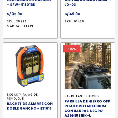
- SFW-N1801BK
LD-03
S/
32.90
S/
49.90
SKU: 25991
SKU: 10455
MARCA:
SAFARI
-15%
SOGAS Y FAJAS DE
PARRILLAS DE TECHO
REMOLQUE
PARRILLA DE HIERRO OFF
RACHET DE AMARRE CON
ROAD PRO 140X100CM
DOBLE GANCHO - E31017
CON BARRAS NEGRO
A26N1531BK-L