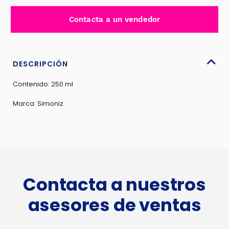
SUPERFICIES
NEGRAS
Contacta a un vendedor
–
NEGRO
MÁGICO
250ML
DESCRIPCIÓN
-
Contenido: 250 ml
SM60013050
cantidad
Marca: Simoniz
Contacta a nuestros
asesores de ventas