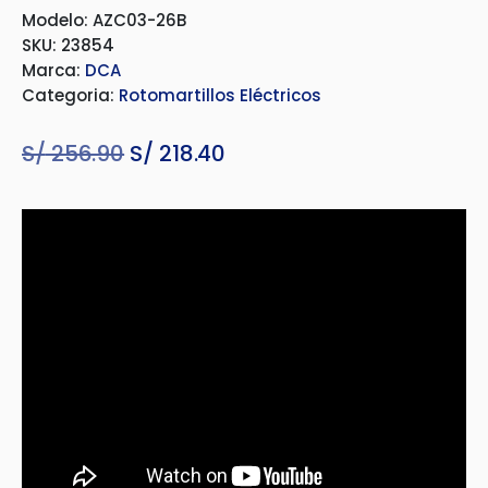
Modelo: AZC03-26B
SKU: 23854
Marca:
DCA
Categoria:
Rotomartillos Eléctricos
S/
256.90
El
S/
218.40
El
precio
precio
original
actual
era:
es:
S/ 256.90.
S/ 218.40.