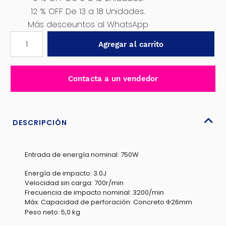
12 % OFF De 13 a 18 Unidades.
Más desceuntos al WhatsApp
ROTOMARTILLO
Agregar al carrito
SDS+
750W
3.0J
Contacta a un vendedor
26MM
700/MIN
FI:3200/MIN
MALETIN
DESCRIPCIÓN
DCA
-
Entrada de energía nominal: 750W
AZC03-
26B
Energía de impacto: 3.0J
cantidad
Velocidad sin carga: 700r/min
Frecuencia de impacto nominal: 3200/min
Máx. Capacidad de perforación: Concreto Φ26mm
Peso neto: 5,0 kg