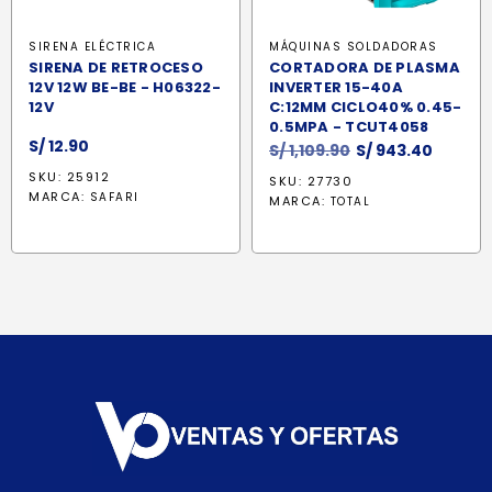
SIRENA ELÉCTRICA
MÁQUINAS SOLDADORAS
SIRENA DE RETROCESO
CORTADORA DE PLASMA
12V 12W BE-BE - H06322-
INVERTER 15-40A
12V
C:12MM CICLO40% 0.45-
0.5MPA - TCUT4058
S/
12.90
El
El
S/
1,109.90
S/
943.40
precio
precio
SKU: 25912
SKU: 27730
original
actual
MARCA:
SAFARI
MARCA:
TOTAL
era:
es:
S/ 1,109.90.
S/ 943.