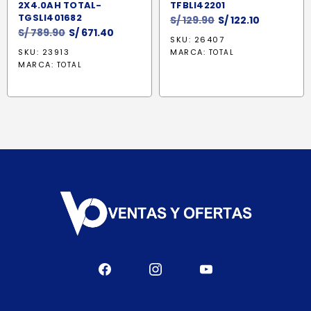
2X4.0AH TOTAL-
TFBLI42201
TGSLI401682
El
El
S/
129.90
S/
122.10
El
El
S/
789.90
S/
671.40
precio
precio
SKU: 26407
precio
precio
original
actual
SKU: 23913
MARCA:
TOTAL
original
actual
era:
es:
MARCA:
TOTAL
era:
es:
S/ 129.90.
S/ 122.10.
S/ 789.90.
S/ 671.40.