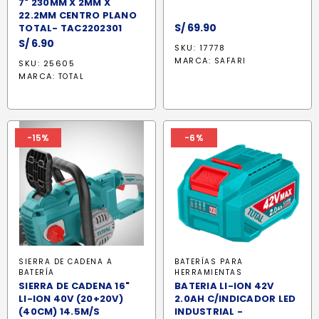
7" 230MM X 2MM X
22.2MM CENTRO PLANO
S/
69.90
TOTAL- TAC2202301
S/
6.90
SKU: 17778
MARCA:
SAFARI
SKU: 25605
MARCA:
TOTAL
-15%
-6%
SIERRA DE CADENA A
BATERÍAS PARA
BATERÍA
HERRAMIENTAS
SIERRA DE CADENA 16"
BATERIA LI-ION 42V
LI-ION 40V (20+20V)
2.0AH C/INDICADOR LED
(40CM) 14.5M/S
INDUSTRIAL -