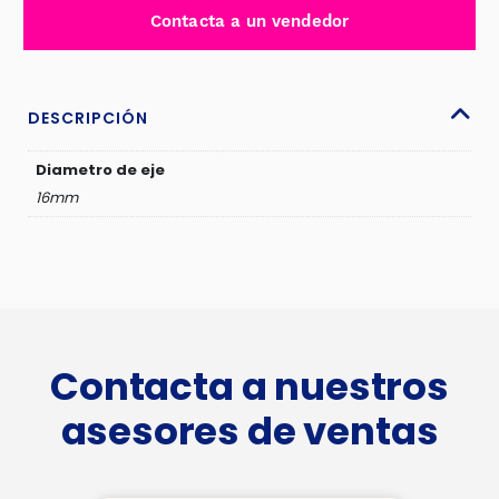
P/BOMBA
Contacta a un vendedor
DE
AGUA
-
MS301-
DESCRIPCIÓN
16
cantidad
Diametro de eje
16mm
Contacta a nuestros
asesores de ventas