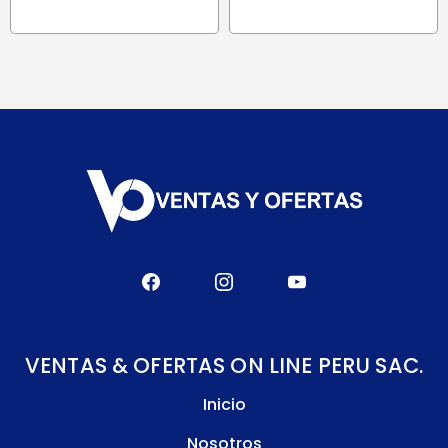
era:
es:
S/ 560.90.
S/ 476.8
S/ 184.90.
S/ 157.20.
VENTAS & OFERTAS ON LINE PERU SAC.
Inicio
Nosotros