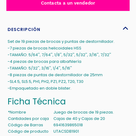
Contacta a un vendedor
HSS
+
4PZS
CONCRETO
DESCRIPCIÓN
+
Set de 19 piezas de brocas y puntas de destornillador.
8PZS
-7 piezas de brocas helicoidales HSS
PUNTA
-TAMAÑO: 5/64'', 7/64'', 1/8'', 5/32'', 5/32'', 3/16'', 7/32''
DESTORNILL
-4 piezas de brocas para albañilería
cantidad
-TAMAÑO: 5/32'', 3/16'', 1/4'', 5/16''
-8 piezas de puntas de destornillador de 25mm
-SL4.5, SL5.5, PH1, PH2, PZ1, PZ2, T20, T30
-Empaquetado en doble blister.
Ficha Técnica
*Nombre
Juego de brocas de 19 piezas.
Cantidades por caja
Cajas de 40 y Cajas de 20
Código de Barras
6941639865018
Código de producto
UTACSDB1901