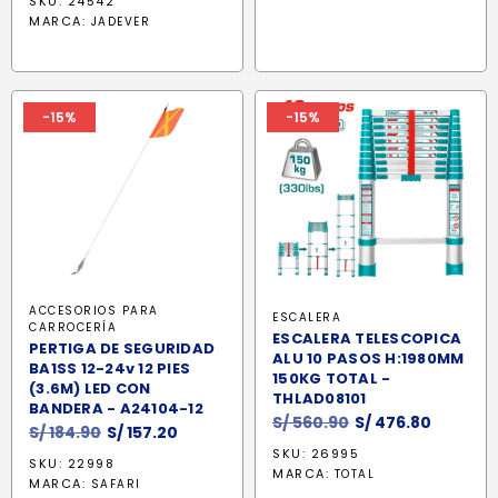
SKU: 24542
MARCA:
JADEVER
-15%
-15%
ACCESORIOS PARA
ESCALERA
CARROCERÍA
ESCALERA TELESCOPICA
PERTIGA DE SEGURIDAD
ALU 10 PASOS H:1980MM
BA1SS 12-24v 12 PIES
150KG TOTAL -
(3.6M) LED CON
THLAD08101
BANDERA - A24104-12
El
El
S/
560.90
S/
476.80
El
El
S/
184.90
S/
157.20
precio
precio
precio
precio
SKU: 26995
SKU: 22998
original
actual
MARCA:
original
actual
TOTAL
MARCA:
SAFARI
era:
es: