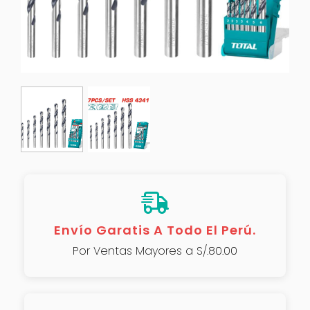
Envío Garatis A Todo El Perú.
Por Ventas Mayores a S/.80.00