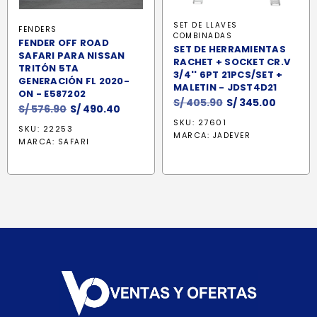
SET DE LLAVES
FENDERS
COMBINADAS
FENDER OFF ROAD
SET DE HERRAMIENTAS
SAFARI PARA NISSAN
RACHET + SOCKET CR.V
TRITÓN 5TA
3/4'' 6PT 21PCS/SET +
GENERACIÓN FL 2020-
MALETIN - JDST4D21
ON - E587202
El
El
S/
405.90
S/
345.00
El
El
S/
576.90
S/
490.40
precio
precio
precio
precio
SKU: 27601
SKU: 22253
original
actual
MARCA:
original
actual
JADEVER
MARCA:
SAFARI
era:
es:
era:
es:
S/ 405.90.
S/ 345.
S/ 576.90.
S/ 490.40.