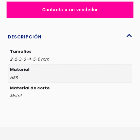
SET
Contacta a un vendedor
7PCS
EN
ESTUCHE
-
DESCRIPCIÓN
TACSD0075
cantidad
Tamaños
2-2-3-3-4-5-6 mm
Material
HSS
Material de corte
Metal