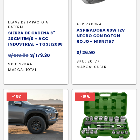
LLAVE DE IMPACTO A
ASPIRADORA
BATERÍA
ASPIRADORA 80W 12V
SIERRA DE CADENA 8"
NEGRO CON BOTÓN
20CM 11M/S + ACC
ROJO - H18N7157
INDUSTRIAL - TGSLI2088
S/
26.90
El
El
S/
210.90
S/
179.30
precio
precio
SKU: 20177
SKU: 27344
MARCA:
original
actual
SAFARI
MARCA:
TOTAL
era:
es:
S/ 210.90.
S/ 179.30.
-15%
-15%