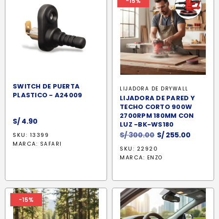
-15%
SWITCH DE PUERTA
LIJADORA DE DRYWALL
PLASTICO - A24009
LIJADORA DE PARED Y
TECHO CORTO 900W
2700RPM 180MM CON
S/
4.90
LUZ -BK-WS180
El
El
S/
300.00
S/
255.00
SKU: 13399
precio
precio
MARCA:
SAFARI
SKU: 22920
original
actual
MARCA:
ENZO
era:
es:
S/ 300.00.
S/ 255.
-15%