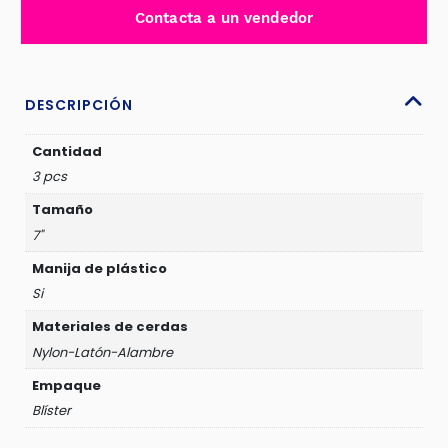
DE
Contacta a un vendedor
ALAMBRE
7"
3PCS
-
DESCRIPCIÓN
TAC38033
cantidad
Cantidad
3 pcs
Tamaño
7"
Manija de plástico
Si
Materiales de cerdas
Nylon-Latón-Alambre
Empaque
Blíster