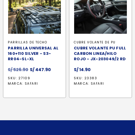
PARRILLAS DE TECHO
CUBRE VOLANTE DE PU
PARRILLA UNIVERSAL AL
CUBRE VOLANTE PU FULL
160+110 SILVER - S3-
CARBON LINEA/HILO
RR04-SL-XL
ROJO - JX-203049/2 RD
El
El
S/
526.90
S/
447.90
S/
14.90
precio
precio
SKU: 27109
SKU: 23383
original
actual
MARCA:
MARCA:
SAFARI
SAFARI
era:
es:
S/ 526.90.
S/ 447.90.