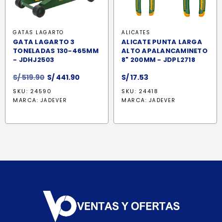
GATAS LAGARTO
ALICATES
GATA LAGARTO 3
ALICATE PUNTA LARGA
TONELADAS 130-465MM
ALTO APALANCAMINETO
- JDHJ2503
8" 200MM - JDPL2718
El
El
S/
519.90
S/
441.90
S/
17.53
precio
precio
SKU: 24590
SKU: 24418
original
actual
MARCA:
MARCA:
JADEVER
JADEVER
era:
es:
S/ 519.90.
S/ 441.90.