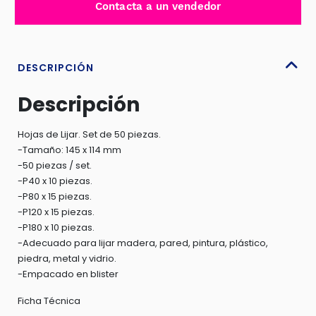
Contacta a un vendedor
145X114MM
50PCS
-
TAC145115
DESCRIPCIÓN
cantidad
Descripción
Hojas de Lijar. Set de 50 piezas.
-Tamaño: 145 x 114 mm
-50 piezas / set.
-P40 x 10 piezas.
-P80 x 15 piezas.
-P120 x 15 piezas.
-P180 x 10 piezas.
-Adecuado para lijar madera, pared, pintura, plástico,
piedra, metal y vidrio.
-Empacado en blister
Ficha Técnica