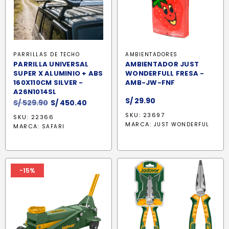
PARRILLAS DE TECHO
AMBIENTADORES
PARRILLA UNIVERSAL
AMBIENTADOR JUST
SUPER X ALUMINIO + ABS
WONDERFULL FRESA -
160X110CM SILVER -
AMB-JW-FNF
A26N1014SL
S/
29.90
El
El
S/
529.90
S/
450.40
precio
precio
SKU: 23697
SKU: 22366
original
actual
MARCA:
JUST WONDERFUL
MARCA:
SAFARI
era:
es:
S/ 529.90.
S/ 450.40.
-15%