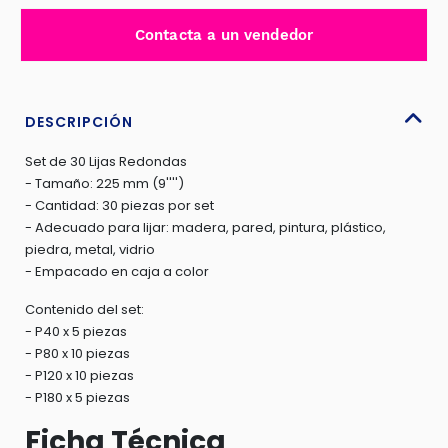
225MM(9'')
Contacta a un vendedor
30PCS
P/LIJADORA
DRYWALL
-
DESCRIPCIÓN
TAC225030
Set de 30 Lijas Redondas
cantidad
- Tamaño: 225 mm (9'''')
- Cantidad: 30 piezas por set
- Adecuado para lijar: madera, pared, pintura, plástico,
piedra, metal, vidrio
- Empacado en caja a color
Contenido del set:
- P40 x 5 piezas
- P80 x 10 piezas
- P120 x 10 piezas
- P180 x 5 piezas
Ficha Técnica