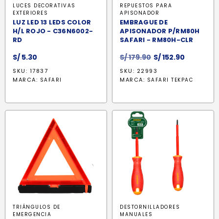
LUCES DECORATIVAS
REPUESTOS PARA
EXTERIORES
APISONADOR
LUZ LED 13 LEDS COLOR
EMBRAGUE DE
H/L ROJO - C36N6002-
APISONADOR P/RM80H
RD
SAFARI - RM80H-CLR
El
El
S/
5.30
S/
179.90
S/
152.90
precio
precio
SKU: 17837
SKU: 22993
original
actual
MARCA:
MARCA:
SAFARI
SAFARI TEKPAC
era:
es:
S/ 179.90.
S/ 152.90.
TRIÁNGULOS DE
DESTORNILLADORES
EMERGENCIA
MANUALES