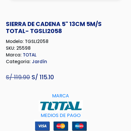
SIERRA DE CADENA 5" 13CM 5M/S
TOTAL- TGSLI2058
Modelo: TGSLI2058
SKU: 25598
Marca:
TOTAL
Categoria:
Jardín
S/
119.90
El
S/
115.10
El
precio
precio
original
actual
MARCA
era:
es:
S/ 119.90.
S/ 115.10.
MEDIOS DE PAGO