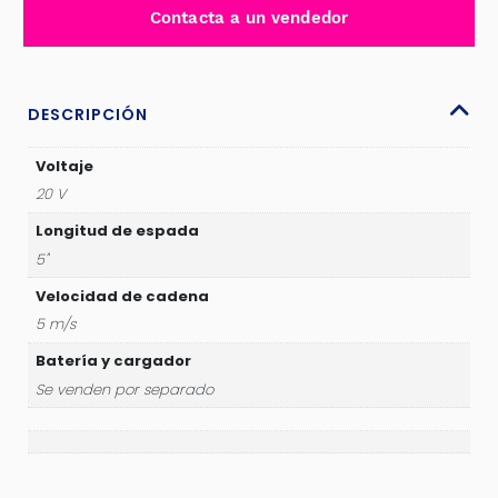
5"
Contacta a un vendedor
13CM
5M/S
TOTAL-
TGSLI2058
DESCRIPCIÓN
cantidad
Voltaje
20 V
Longitud de espada
5"
Velocidad de cadena
5 m/s
Batería y cargador
Se venden por separado