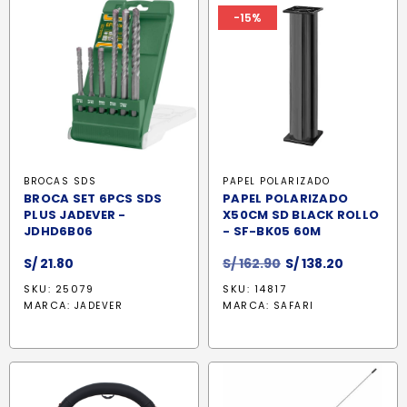
-15%
BROCAS SDS
PAPEL POLARIZADO
BROCA SET 6PCS SDS
PAPEL POLARIZADO
PLUS JADEVER -
X50CM SD BLACK ROLLO
JDHD6B06
- SF-BK05 60M
El
El
S/
21.80
S/
162.90
S/
138.20
precio
precio
SKU: 25079
SKU: 14817
original
actual
MARCA:
MARCA:
JADEVER
SAFARI
era:
es:
S/ 162.90.
S/ 138.20.