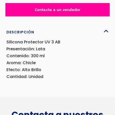
EMULSION
300ML
Contacta a un vendedor
CHICLE
-
SM40033027CH
cantidad
DESCRIPCIÓN
Silicona Protector UV 3 AB
Presentación: Lata
Contenido: 300 ml
Aroma: Chicle
Efecto: Alto Brillo
Cantidad: Unidad
Contacta a nuestros