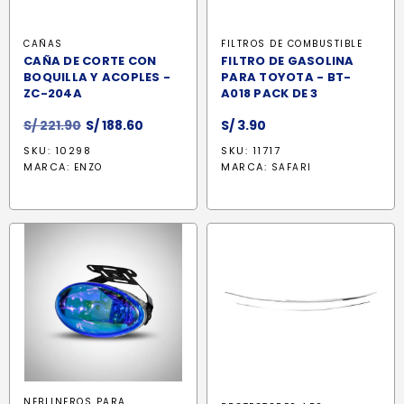
CAÑAS
FILTROS DE COMBUSTIBLE
CAÑA DE CORTE CON
FILTRO DE GASOLINA
BOQUILLA Y ACOPLES -
PARA TOYOTA - BT-
ZC-204A
A018 PACK DE 3
El
El
S/
221.90
S/
188.60
S/
3.90
precio
precio
SKU: 10298
SKU: 11717
original
actual
MARCA:
MARCA:
ENZO
SAFARI
era:
es:
S/ 221.90.
S/ 188.60.
NEBLINEROS PARA