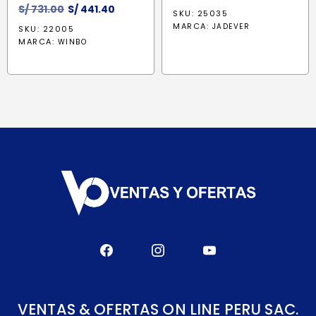
El
El
S/
731.00
S/
441.40
SKU: 25035
precio
precio
MARCA:
JADEVER
SKU: 22005
original
actual
MARCA:
WINBO
era:
es:
S/ 731.00.
S/ 441.40.
VENTAS & OFERTAS ON LINE PERU SAC.