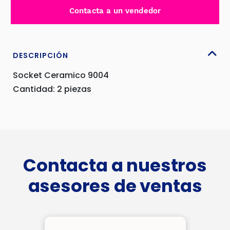
14AWG
Contacta a un vendedor
2
PIEZAS
-
CS-
DESCRIPCIÓN
9004
Socket Ceramico 9004
cantidad
Cantidad: 2 piezas
Contacta a nuestros
asesores de ventas