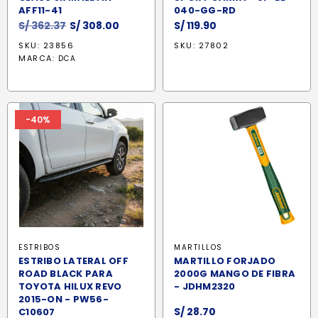
AFF11-41
040-GG-RD
El
El
S/
362.37
S/
308.00
S/
119.90
precio
precio
SKU: 23856
SKU: 27802
original
actual
MARCA:
DCA
era:
es:
S/ 362.37.
S/ 308.00.
-40%
ESTRIBOS
MARTILLOS
ESTRIBO LATERAL OFF
MARTILLO FORJADO
ROAD BLACK PARA
2000G MANGO DE FIBRA
TOYOTA HILUX REVO
- JDHM2320
2015-ON - PW56-
S/
28.70
C10607