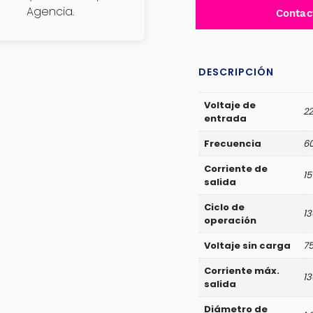
INVERTER
Agencia.
Contac
MMA
15-
130A
DESCRIPCIÓN
LCD
E:1.6-
Voltaje de
3.2
22
entrada
TOTAL-
TW213059
Frecuencia
60
cantidad
Corriente de
15
salida
Ciclo de
1
operación
Voltaje sin carga
75
Corriente máx.
13
salida
Diámetro de