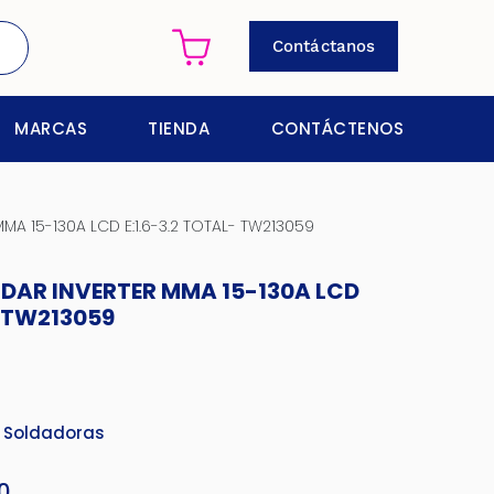
Contáctanos
MARCAS
TIENDA
CONTÁCTENOS
A 15-130A LCD E:1.6-3.2 TOTAL- TW213059
DAR INVERTER MMA 15-130A LCD
- TW213059
 Soldadoras
10
El