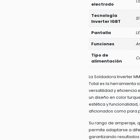
1.
electrodo
Tecnología
Sí
Inverter IGBT
Pantalla
L
Funciones
An
Tipo de
Co
alimentación
La Soldadora Inverter MM
Total es la herramienta 
versatilidad y eficienci
un diseño en color turq
estética y funcionalidad,
aficionados como para p
Su rango de amperaje, qu
permite adaptarse a dife
garantizando resultados