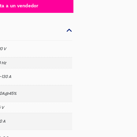
ta a un vendedor
0 V
 Hz
-130 A
30A@45%
 V
0 A