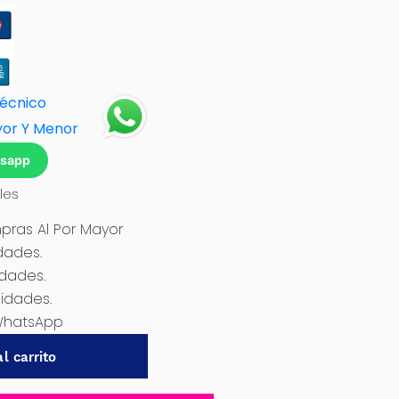
Técnico
yor Y Menor
tsapp
les
ras Al Por Mayor
dades.
idades.
nidades.
WhatsApp
l carrito