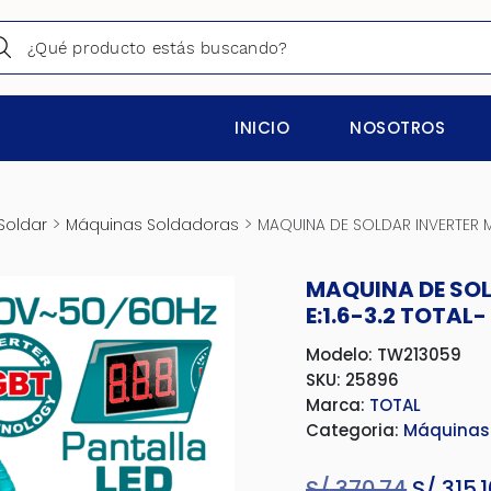
INICIO
NOSOTROS
>
>
Soldar
Máquinas Soldadoras
MAQUINA DE SOLDAR INVERTER MM
MAQUINA DE SOL
E:1.6-3.2 TOTAL
Modelo: TW213059
SKU: 25896
Marca:
TOTAL
Categoria:
Máquinas
S/
370.74
El
S/
315.