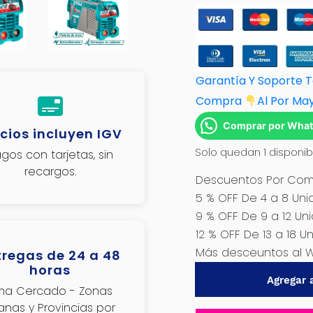
Garantía Y Soporte 
Compra
Al Por M
a
Comprar por Wha
cios incluyen IGV
Solo quedan 1 disponib
gos con tarjetas, sin
recargos.
Descuentos Por Comp
5 % OFF De 4 a 8 Uni
9 % OFF De 9 a 12 Un
12 % OFF De 13 a 18 U
Más desceuntos al 
tregas de 24 a 48
horas
MAQUINA
Agregar a
DE
ima Cercado - Zonas
SOLDAR
janas y Provincias por