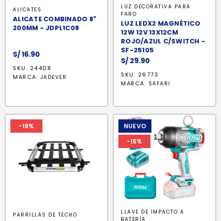
LUZ DECORATIVA PARA
ALICATES
FARO
ALICATE COMBINADO 8"
LUZ LEDX2 MAGNÉTICO
200MM - JDPL1C08
12W 12V 13X12CM
ROJO/AZUL C/SWITCH -
SF-25105
S/
16.90
S/
29.90
SKU: 24408
SKU: 26773
MARCA:
JADEVER
MARCA:
SAFARI
-18%
NUEVO
-15%
LLAVE DE IMPACTO A
PARRILLAS DE TECHO
BATERÍA