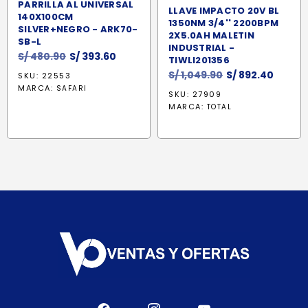
PARRILLA AL UNIVERSAL
LLAVE IMPACTO 20V BL
140X100CM
1350NM 3/4'' 2200BPM
SILVER+NEGRO - ARK70-
2X5.0AH MALETIN
SB-L
INDUSTRIAL -
El
El
S/
480.90
S/
393.60
TIWLI201356
precio
precio
El
El
S/
1,049.90
S/
892.40
SKU: 22553
original
actual
precio
precio
MARCA:
SAFARI
SKU: 27909
era:
es:
original
actual
MARCA:
TOTAL
S/ 480.90.
S/ 393.60.
era:
es:
S/ 1,049.90.
S/ 892