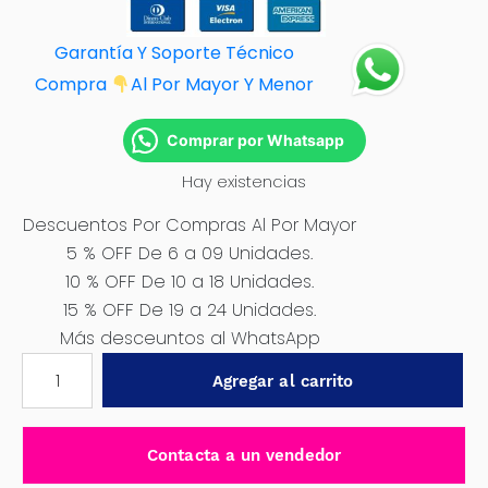
Garantía Y Soporte Técnico
Compra
Al Por M
ayor Y Menor
Comprar por Whatsapp
Hay existencias
Descuentos Por Compras Al Por Mayor
5 % OFF De 6 a 09 Unidades.
10 % OFF De 10 a 18 Unidades.
15 % OFF De 19 a 24 Unidades.
Más desceuntos al WhatsApp
TAPAS
Agregar al carrito
DE
AROS
14"
Contacta a un vendedor
NEGRO