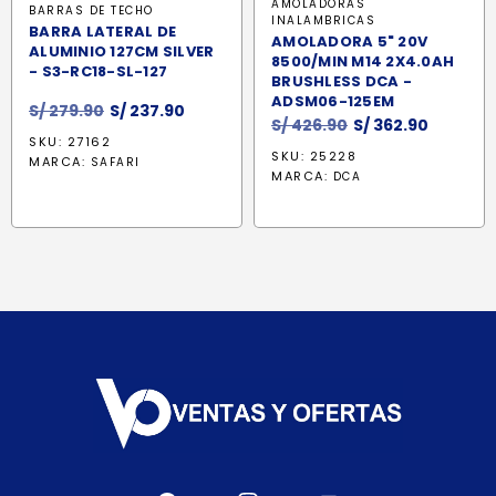
AMOLADORAS
BARRAS DE TECHO
INALAMBRICAS
BARRA LATERAL DE
AMOLADORA 5" 20V
ALUMINIO 127CM SILVER
8500/MIN M14 2X4.0AH
- S3-RC18-SL-127
BRUSHLESS DCA -
ADSM06-125EM
El
El
S/
279.90
S/
237.90
El
El
S/
426.90
S/
362.90
precio
precio
SKU: 27162
precio
precio
original
actual
SKU: 25228
MARCA:
SAFARI
original
actual
era:
es:
MARCA:
DCA
era:
es:
S/ 279.90.
S/ 237.90.
S/ 426.90.
S/ 362.9