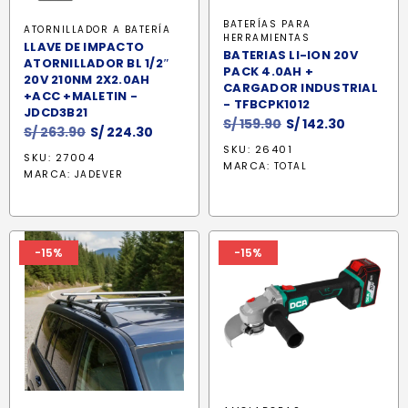
BATERÍAS PARA
ATORNILLADOR A BATERÍA
HERRAMIENTAS
LLAVE DE IMPACTO
BATERIAS LI-ION 20V
ATORNILLADOR BL 1/2″
PACK 4.0AH +
20V 210NM 2X2.0AH
CARGADOR INDUSTRIAL
+ACC +MALETIN -
- TFBCPK1012
JDCD3B21
El
El
S/
159.90
S/
142.30
El
El
S/
263.90
S/
224.30
precio
precio
precio
precio
SKU: 26401
SKU: 27004
original
actual
MARCA:
original
actual
TOTAL
MARCA:
JADEVER
era:
es:
era:
es:
S/ 159.90.
S/ 142.30.
S/ 263.90.
S/ 224.30.
-15%
-15%