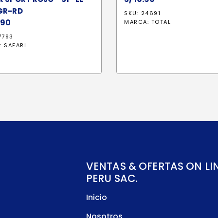
GR-RD
SKU: 24691
.90
MARCA:
TOTAL
7793
:
SAFARI
VENTAS & OFERTAS ON LI
PERU SAC.
Inicio
Nosotros