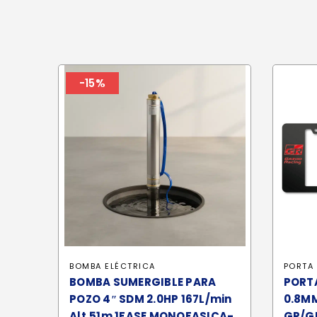
-15%
BOMBA ELÉCTRICA
PORTA 
BOMBA SUMERGIBLE PARA
PORT
POZO 4″ SDM 2.0HP 167L/min
0.8M
Alt.51m 1FASE MONOFASICA-
GR/GR