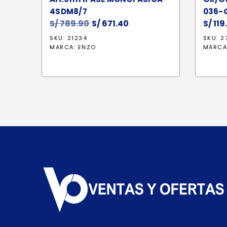
4SDM8/7
036-
S/
789.90
El
S/
671.40
El
S/
119
precio
precio
SKU: 21234
SKU: 2
original
actual
MARCA:
ENZO
MARCA
era:
es:
S/ 789.90.
S/ 671.40.