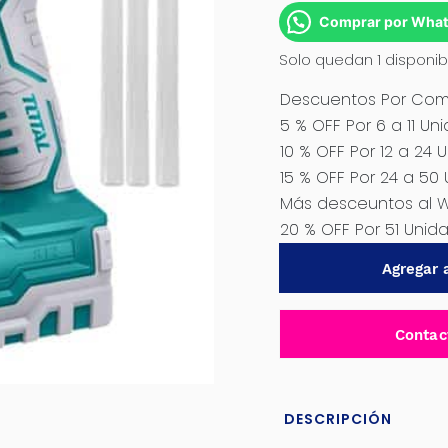
Comprar por Wha
Solo quedan 1 disponib
Descuentos Por Comp
5 % OFF Por 6 a 11 Un
10 % OFF Por 12 a 24 
15 % OFF Por 24 a 50
Más desceuntos al 
20 % OFF Por 51 Uni
APLICADOR
Agregar a
DE
SILICONA
12V
Contac
LI-
ION
-
DESCRIPCIÓN
TGGLI1201
cantidad