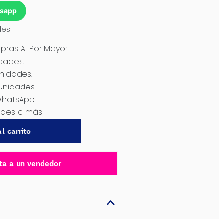
tsapp
les
ras Al Por Mayor
idades.
Unidades.
 Unidades
WhatsApp
dades a más
l carrito
ta a un vendedor