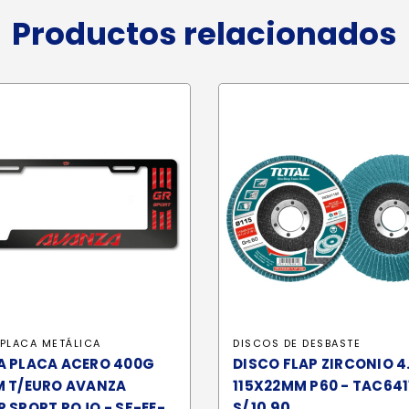
Productos relacionados
PLACA METÁLICA
DISCOS DE DESBASTE
A PLACA ACERO 400G
DISCO FLAP ZIRCONIO 4
M T/EURO AVANZA
115X22MM P60 - TAC641
S/
10.90
 SPORT ROJO - SF-EE-