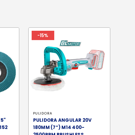
-15%
PULIDORA
.5"
PULIDORA ANGULAR 20V
152
180MM (7”) M14 400-
2500RPM BRUSHLESS