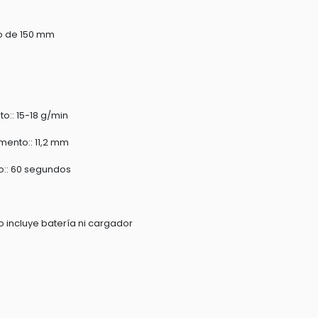
o de 150 mm
:: 15-18 g/min
ento:: 11,2 mm
o:: 60 segundos
o incluye batería ni cargador