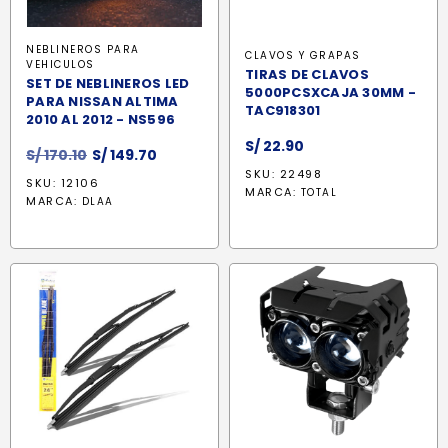
NEBLINEROS PARA
CLAVOS Y GRAPAS
VEHICULOS
TIRAS DE CLAVOS
SET DE NEBLINEROS LED
5000PCSXCAJA 30MM -
PARA NISSAN ALTIMA
TAC918301
2010 AL 2012 - NS596
S/
22.90
El
El
S/
170.10
S/
149.70
precio
precio
SKU: 22498
SKU: 12106
MARCA:
original
actual
TOTAL
MARCA:
DLAA
era:
es:
S/ 170.10.
S/ 149.70.