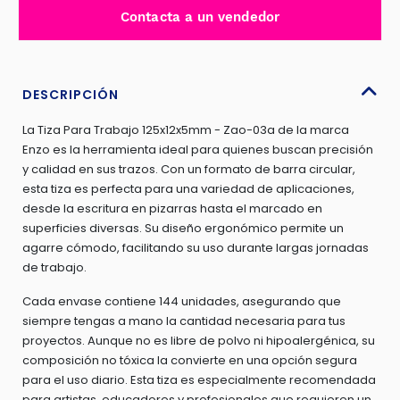
CAJA
Contacta a un vendedor
X
144PCS
125X5MM
cantidad
DESCRIPCIÓN
La Tiza Para Trabajo 125x12x5mm - Zao-03a de la marca
Enzo es la herramienta ideal para quienes buscan precisión
y calidad en sus trazos. Con un formato de barra circular,
esta tiza es perfecta para una variedad de aplicaciones,
desde la escritura en pizarras hasta el marcado en
superficies diversas. Su diseño ergonómico permite un
agarre cómodo, facilitando su uso durante largas jornadas
de trabajo.
Cada envase contiene 144 unidades, asegurando que
siempre tengas a mano la cantidad necesaria para tus
proyectos. Aunque no es libre de polvo ni hipoalergénica, su
composición no tóxica la convierte en una opción segura
para el uso diario. Esta tiza es especialmente recomendada
para artistas, educadores y profesionales que requieren un