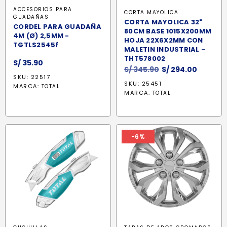
ACCESORIOS PARA
CORTA MAYOLICA
GUADAÑAS
CORTA MAYOLICA 32"
CORDEL PARA GUADAÑA
80CM BASE 1015X200MM
4M (Ø) 2,5MM -
HOJA 22X6X2MM CON
TGTLS2545f
MALETIN INDUSTRIAL -
THT578002
S/
35.90
El
El
S/
345.90
S/
294.00
SKU: 22517
precio
precio
SKU: 25451
MARCA:
TOTAL
original
actual
MARCA:
TOTAL
era:
es:
S/ 345.90.
S/ 294.
-6%