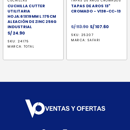
CUCHILLAS
TAPAS DE AROS CROMADOS
CUCHILLA CUTTER
TAPAS DE AROS 13"
UTILITARIA
CROMADO - V138-CC-13
HOJA:61X19MM L:175CM
ALEACIÓN DE ZINC 256G
El
El
S/
113.90
S/
107.60
INDUSTRIAL
precio
precio
S/
24.90
SKU: 25207
original
actual
MARCA:
SAFARI
SKU: 24175
era:
es:
MARCA:
TOTAL
S/ 113.90.
S/ 107.60.