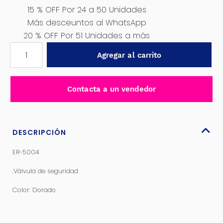
15 % OFF Por 24 a 50 Unidades
Más desceuntos al WhatsApp
20 % OFF Por 51 Unidades a más
VÁLVULA
Agregar al carrito
DE
SEGURIDAD
PARA
Contacta a un vendedor
COMPRESORA
-
ER-
5004
DESCRIPCIÓN
cantidad
ER-5004
.Válvula de seguridad
Color: Dorado