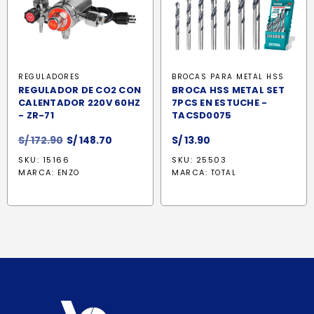
REGULADORES
BROCAS PARA METAL HSS
REGULADOR DE CO2 CON
BROCA HSS METAL SET
CALENTADOR 220V 60HZ
7PCS EN ESTUCHE -
- ZR-71
TACSD0075
El
El
S/
172.90
S/
148.70
S/
13.90
precio
precio
SKU: 15166
SKU: 25503
original
actual
MARCA:
MARCA:
ENZO
TOTAL
era:
es:
S/ 172.90.
S/ 148.70.