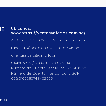
NE
Ubicanos:
www.https://ventasyofertas.com.pe/
Av. Canadá N° 689 - La Victoria Lima Perú
Lunes a Sábado de 9:00 am. a 5:45 pm.
offertassperu@gmail.com
944506222 / 983070912 / 992948031
Número de Cuenta BCP 191-2507484-0-20
Número de Cuenta Interbancaria BCP
00219100250748402055
ones