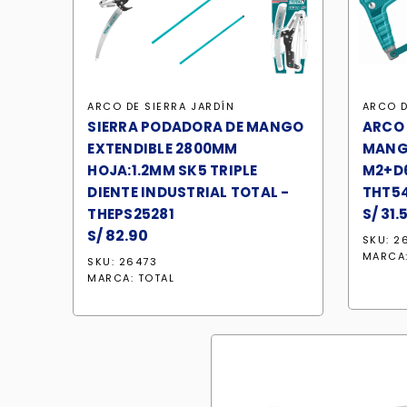
ARCO DE SIERRA
JARDÍN
ARCO D
SIERRA PODADORA DE MANGO
ARCO 
EXTENDIBLE 2800MM
MANGO
HOJA:1.2MM SK5 TRIPLE
M2+D6
DIENTE INDUSTRIAL TOTAL -
THT54
S/
31.
THEPS25281
S/
82.90
SKU: 2
MARCA
SKU: 26473
MARCA:
TOTAL