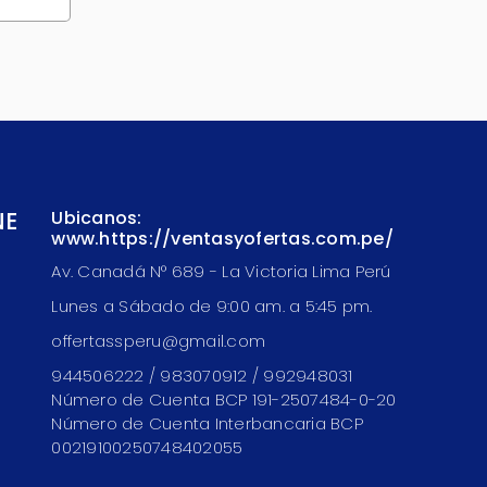
NE
Ubicanos:
www.https://ventasyofertas.com.pe/
Av. Canadá N° 689 - La Victoria Lima Perú
Lunes a Sábado de 9:00 am. a 5:45 pm.
offertassperu@gmail.com
944506222 / 983070912 / 992948031
Número de Cuenta BCP 191-2507484-0-20
Número de Cuenta Interbancaria BCP
00219100250748402055