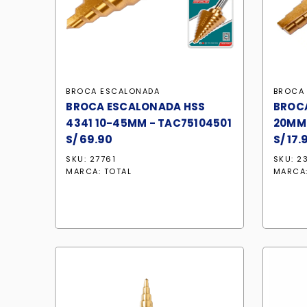
BROCA ESCALONADA
BROCA
BROCA ESCALONADA HSS
BROCA
4341 10-45MM - TAC75104501
20MM 
S/
69.90
S/
17.
SKU: 27761
SKU: 2
MARCA:
TOTAL
MARCA