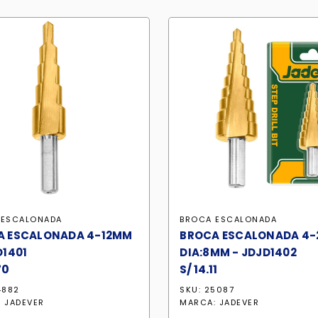
 ESCALONADA
BROCA ESCALONADA
A ESCALONADA 4-12MM
BROCA ESCALONADA 4
D1401
DIA:8MM - JDJD1402
70
S/
14.11
4882
SKU: 25087
:
JADEVER
MARCA:
JADEVER