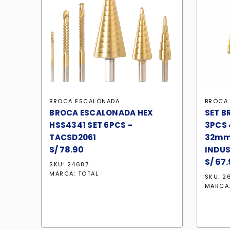
BROCA ESCALONADA
BROCA
BROCA ESCALONADA HEX
SET 
HSS4341 SET 6PCS -
3PCS
TACSD2061
32mm
S/
78.90
INDUS
S/
67.
SKU: 24687
MARCA:
TOTAL
SKU: 2
MARCA