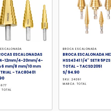
 ESCALONADA
BROCA ESCALONADA
BROCAS ESCALONADAS
BROCA ESCALONADA HE
 4-12mm/4-20mm/4-
HSS4341 1/4'' SETR 5PZS
 6 mm/8 mm/10 mm
TOTAL - TACSD2051
S/
94.90
TRIAL - TAC80401
90
SKU: 24091
MARCA:
TOTAL
6977
:
TOTAL