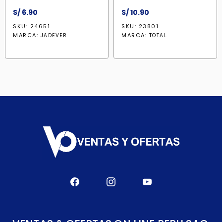
S/
6.90
S/
10.90
SKU: 24651
SKU: 23801
MARCA:
MARCA:
JADEVER
TOTAL