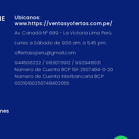
NE
Ubicanos:
www.https://ventasyofertas.com.pe/
Av. Canadá N° 689 - La Victoria Lima Perú
Lunes a Sábado de 9:00 am. a 5:45 pm.
offertassperu@gmail.com
944506222 / 983070912 / 992948031
Número de Cuenta BCP 191-2507484-0-20
Número de Cuenta Interbancaria BCP
00219100250748402055
ones