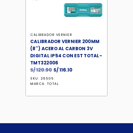
CALIBRADOR VERNIER
CALIBRADOR VERNIER 200MM
(8'') ACERO AL CARBON 3V
DIGITAL IP54 CON EST TOTAL-
TMT322006
S/
120.90
El
S/
116.10
El
precio
precio
SKU: 26505
original
actual
MARCA:
TOTAL
era:
es:
S/ 120.90.
S/ 116.10.