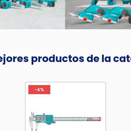
jores productos de la ca
-4%