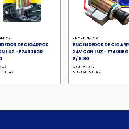
DEDOR
ENCENDEDOR
NDEDOR DE CIGARROS
ENCENDEDOR DE CIGAR
ON LUZ - F74005GR
24V CON LUZ - F74005G
0
S/
9.90
1663
SKU: 22942
:
SAFARI
MARCA:
SAFARI