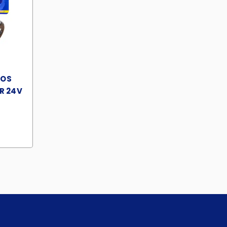
ROS
R 24V