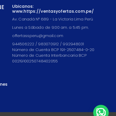
NE
Ubicanos:
www.https://ventasyofertas.com.pe/
Av. Canadá N° 689 - La Victoria Lima Perú
Lunes a Sábado de 9:00 am. a 5:45 pm.
offertassperu@gmail.com
944506222 / 983070912 / 992948031
Número de Cuenta BCP 191-2507484-0-20
Número de Cuenta Interbancaria BCP
00219100250748402055
ones