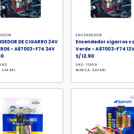
DEDOR
ENCENDEDOR
DEDOR DE CIGARRO 24V
Encendedor cigarros co
ERDE - A87003-F74 24V
Verde - A87003-F74 12
90
S/
12.90
1660
SKU: 11659
:
SAFARI
MARCA:
SAFARI