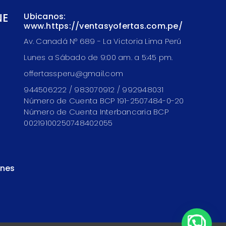
NE
Ubicanos:
www.https://ventasyofertas.com.pe/
Av. Canadá N° 689 - La Victoria Lima Perú
Lunes a Sábado de 9:00 am. a 5:45 pm.
offertassperu@gmail.com
944506222 / 983070912 / 992948031
Número de Cuenta BCP 191-2507484-0-20
Número de Cuenta Interbancaria BCP
00219100250748402055
ones