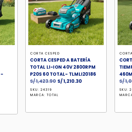
CORTA CESPED
CORTA
CORTA CESPED A BATERÍA
CORT
TOTAL LI-ION 40V 2800RPM
TIEM
 -
P20S 60 TOTAL- TLMLI20186
460MM
S/
1,423.90
El
S/
1,210.30
El
S/
1,
precio
precio
SKU: 24319
SKU: 
cio
original
actual
MARCA:
TOTAL
MARC
tual
era:
es:
S/ 1,423.90.
S/ 1,210.30.
1,018.20.