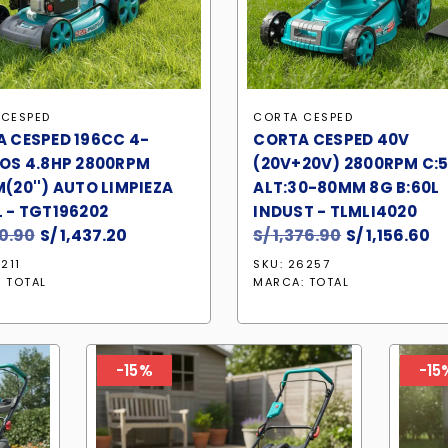
 CESPED
CORTA CESPED
 CESPED 196CC 4-
CORTA CESPED 40V
OS 4.8HP 2800RPM
(20V+20V) 2800RPM C:
(20'') AUTO LIMPIEZA
ALT:30-80MM 8G B:60L
 - TGT196202
INDUST - TLMLI4020
10.90
El
S/
1,437.20
El
S/
1,376.90
El
S/
1,156.60
El
precio
precio
precio
p
211
SKU: 26257
original
actual
original
a
:
TOTAL
MARCA:
TOTAL
era:
es:
era:
es
S/ 1,710.90.
S/ 1,437.20.
S/ 1,376.90.
S/
-15%
-15