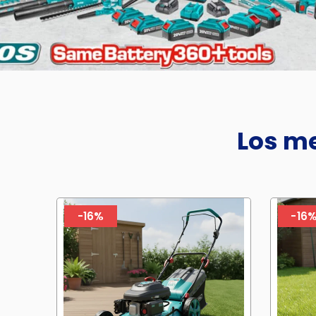
Los me
-16%
-16