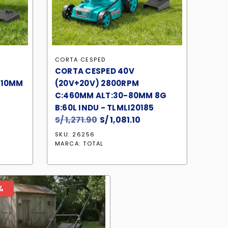
CORTA CESPED
CORTA CESPED 40V
510MM
(20V+20V) 2800RPM
C:460MM ALT:30-80MM 8G
B:60L INDU - TLMLI20185
S/
1,271.90
El
S/
1,081.10
El
recio
precio
precio
SKU: 26256
ctual
original
actual
MARCA:
TOTAL
:
era:
es:
 1,156.60.
S/ 1,271.90.
S/ 1,081.10.
%