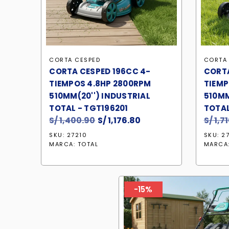
CORTA CESPED
CORTA
CORTA CESPED 196CC 4-
CORTA
TIEMPOS 4.8HP 2800RPM
TIEMP
510MM(20'') INDUSTRIAL
510MM
TOTAL - TGT196201
TOTAL
S/
1,400.90
El
S/
1,176.80
El
S/
1,7
precio
precio
SKU: 27210
SKU: 27
original
actual
MARCA:
TOTAL
MARCA
era:
es:
S/ 1,400.90.
S/ 1,176.80.
-15%