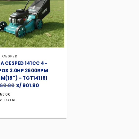
 CESPED
A CESPED 141CC 4-
POS 3.0HP 2600RPM
(18'') - TGT141181
060.90
El
S/
901.80
El
precio
precio
25500
original
actual
A:
TOTAL
era:
es:
S/ 1,060.90.
S/ 901.80.