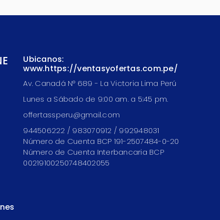
NE
Ubicanos:
www.https://ventasyofertas.com.pe/
Av. Canadá N° 689 - La Victoria Lima Perú
Lunes a Sábado de 9:00 am. a 5:45 pm.
offertassperu@gmail.com
944506222 / 983070912 / 992948031
Número de Cuenta BCP 191-2507484-0-20
Número de Cuenta Interbancaria BCP
00219100250748402055
ones