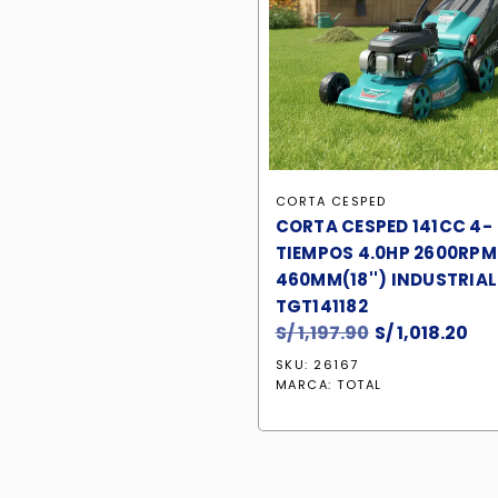
CORTA CESPED
CORTA CESPED 141CC 4-
TIEMPOS 4.0HP 2600RPM
460MM(18'') INDUSTRIAL
TGT141182
S/
1,197.90
El
S/
1,018.20
El
precio
pre
SKU: 26167
original
ac
MARCA:
TOTAL
era:
es:
S/ 1,197.90.
S/ 