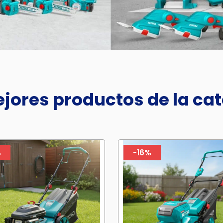
jores productos de la ca
%
-16%