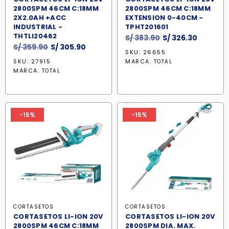
2800SPM 46CM C:18MM
2800SPM 46CM C:18MM
2X2.0AH +ACC
EXTENSION 0-40CM -
INDUSTRIAL -
TPHT201601
THTLI20462
El
El
S/
383.90
S/
326.30
El
El
S/
359.90
S/
305.90
precio
precio
SKU: 26655
precio
precio
original
actual
SKU: 27915
MARCA:
TOTAL
original
actual
era:
es:
MARCA:
TOTAL
era:
es:
S/ 383.90.
S/ 326.3
S/ 359.90.
S/ 305.90.
-15%
-15%
CORTASETOS
CORTASETOS
CORTASETOS LI-ION 20V
CORTASETOS LI-ION 20V
2800SPM 46CM C:18MM
2800SPM DIA. MAX.