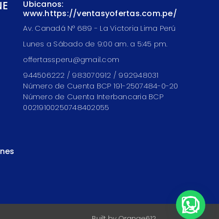
NE
Ubicanos:
www.https://ventasyofertas.com.pe/
Av. Canadá N° 689 - La Victoria Lima Perú
Lunes a Sábado de 9:00 am. a 5:45 pm.
offertassperu@gmail.com
944506222 / 983070912 / 992948031
Número de Cuenta BCP 191-2507484-0-20
Número de Cuenta Interbancaria BCP
00219100250748402055
ones
Built by
Orange612