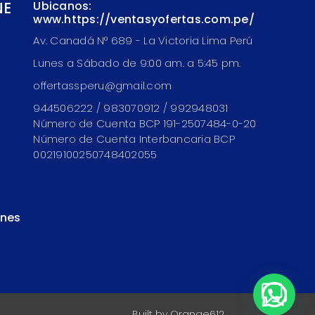
NE
Ubicanos:
www.https://ventasyofertas.com.pe/
Av. Canadá N° 689 - La Victoria Lima Perú
Lunes a Sábado de 9:00 am. a 5:45 pm.
offertassperu@gmail.com
944506222 / 983070912 / 992948031
Número de Cuenta BCP 191-2507484-0-20
Número de Cuenta Interbancaria BCP
00219100250748402055
ones
Built by
Orange612