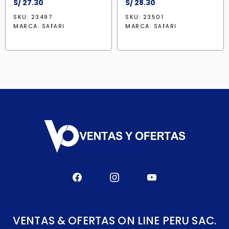
S/
27.30
S/
28.30
SKU: 23497
SKU: 23501
MARCA:
MARCA:
SAFARI
SAFARI
VENTAS & OFERTAS ON LINE PERU SAC.