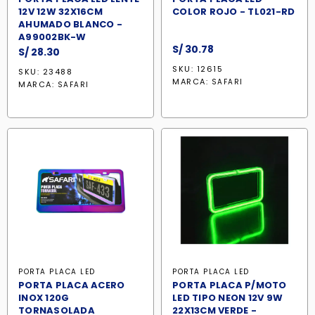
12V 12W 32X16CM
COLOR ROJO - TL021-RD
AHUMADO BLANCO -
A99002BK-W
S/
30.78
S/
28.30
SKU: 12615
SKU: 23488
MARCA:
SAFARI
MARCA:
SAFARI
PORTA PLACA LED
PORTA PLACA LED
PORTA PLACA ACERO
PORTA PLACA P/MOTO
INOX 120G
LED TIPO NEON 12V 9W
TORNASOLADA
22X13CM VERDE -