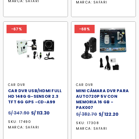
original
actual
MARCA:
SAFARI
MARCA:
SAFARI
era:
es:
era:
es:
S/ 297.30.
S/ 135.50.
S/ 253.70.
S/ 119.20.
-67%
-68%
CAR DVR
CAR DVR
CAR DVR USB/HDMI FULL
MINI CÁMARA DVR PARA
HD 148G G-SENSOR 2.3
AUTO720P 5V CON
TFT 6G GPS -CD-A99
MEMORIA 16 GB -
PAK007
El
El
S/
347.90
S/
113.30
El
El
S/
382.70
S/
122.20
precio
precio
precio
precio
SKU: 17490
SKU: 17308
original
actual
original
actual
MARCA:
SAFARI
MARCA:
SAFARI
era:
es:
era:
es:
S/ 347.90.
S/ 113.30.