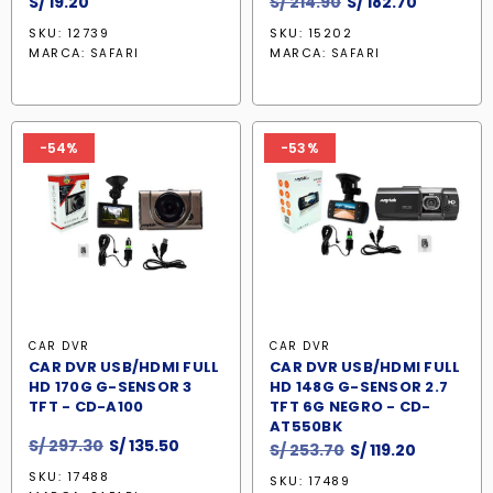
El
El
S/
19.20
S/
214.90
S/
182.70
precio
precio
SKU: 12739
SKU: 15202
original
actual
MARCA:
MARCA:
SAFARI
SAFARI
era:
es:
S/ 214.90.
S/ 182.70.
-54%
-53%
CAR DVR
CAR DVR
CAR DVR USB/HDMI FULL
CAR DVR USB/HDMI FULL
HD 170G G-SENSOR 3
HD 148G G-SENSOR 2.7
TFT - CD-A100
TFT 6G NEGRO - CD-
AT550BK
El
El
S/
297.30
S/
135.50
El
El
S/
253.70
S/
119.20
precio
precio
precio
precio
SKU: 17488
SKU: 17489
original
actual