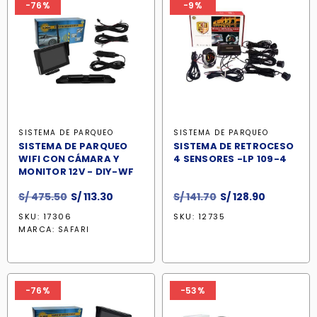
-76%
-9%
SISTEMA DE PARQUEO
SISTEMA DE PARQUEO
SISTEMA DE PARQUEO
SISTEMA DE RETROCESO
WIFI CON CÁMARA Y
4 SENSORES -LP 109-4
MONITOR 12V - DIY-WF
El
El
El
El
S/
475.50
S/
113.30
S/
141.70
S/
128.90
precio
precio
precio
precio
SKU: 17306
SKU: 12735
original
actual
original
actual
MARCA:
SAFARI
era:
es:
era:
es:
S/ 475.50.
S/ 113.30.
S/ 141.70.
S/ 128.90.
-76%
-53%