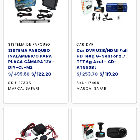
SISTEMA DE PARQUEO
CAR DVR
SISTEMA PARQUEO
Car DVR USB/HDMI Full
INALÁMBRICO PARA
HD 148g G-Sensor 2.7
PLACA CÁMARA 12V -
TFT 6g Azul - CD-
DIY-CL-M2
AT550BL
El
El
El
El
S/
499.60
S/
122.20
S/
253.70
S/
119.20
precio
precio
precio
precio
SKU: 17305
SKU: 17498
original
actual
original
actual
MARCA:
MARCA:
SAFARI
SAFARI
era:
es:
era:
es:
S/ 499.60.
S/ 122.20.
S/ 253.70.
S/ 119.20.