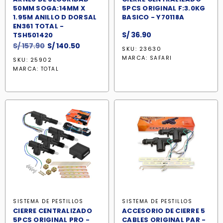
50MM SOGA:14MM X
5PCS ORIGINAL F:3.0KG
1.95M ANILLO D DORSAL
BASICO - Y70118A
EN361 TOTAL -
S/
36.90
TSH501420
El
El
S/
157.90
S/
140.50
SKU: 23630
precio
precio
MARCA:
SAFARI
SKU: 25902
original
actual
MARCA:
TOTAL
era:
es:
S/ 157.90.
S/ 140.50.
SISTEMA DE PESTILLOS
SISTEMA DE PESTILLOS
CIERRE CENTRALIZADO
ACCESORIO DE CIERRE 5
5PCS ORIGINAL PRO -
CABLES ORIGINAL PAR -