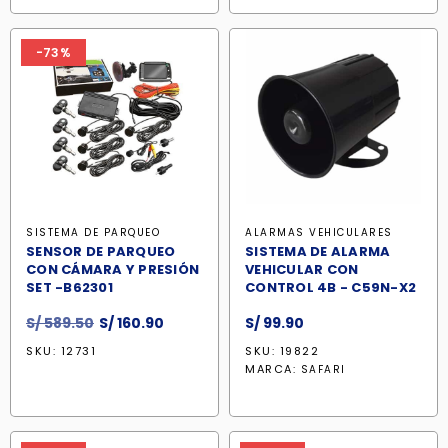
S/ 382.70.
S/ 122.20
-73%
SISTEMA DE PARQUEO
ALARMAS VEHICULARES
SENSOR DE PARQUEO
SISTEMA DE ALARMA
CON CÁMARA Y PRESIÓN
VEHICULAR CON
SET -B62301
CONTROL 4B - C59N-X2
El
El
S/
589.50
S/
160.90
S/
99.90
precio
precio
SKU: 12731
SKU: 19822
original
actual
MARCA:
SAFARI
era:
es:
S/ 589.50.
S/ 160.90.